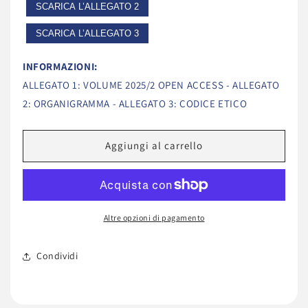
SCARICA L’ALLEGATO 2
LINE
LINE
2025/2
2025/2
SCARICA L’ALLEGATO 3
INFORMAZIONI:
ALLEGATO 1: VOLUME 2025/2 OPEN ACCESS - ALLEGATO
2: ORGANIGRAMMA - ALLEGATO 3: CODICE ETICO
Aggiungi al carrello
Altre opzioni di pagamento
Condividi