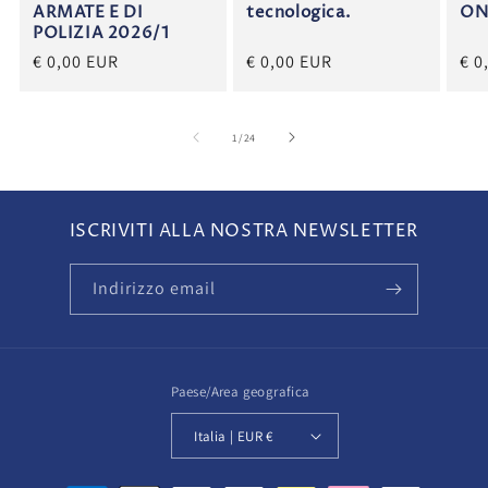
ARMATE E DI
tecnologica.
ON
POLIZIA 2026/1
€ 0,00 EUR
€ 0,00 EUR
€ 0
su
1
/
24
ISCRIVITI ALLA NOSTRA NEWSLETTER
Indirizzo email
Paese/Area geografica
Italia | EUR €