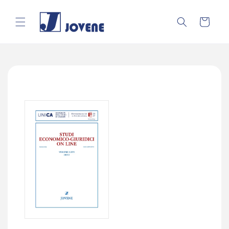
Vai
direttamente
ai contenuti
Carrello
Passa alle
informazioni
sul prodotto