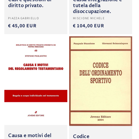
diritto privato.
tutela della
disoccupazione.
Produttore:
Produttore:
PIAZZA GABRIELLO
MISCIONE MICHELE
€ 45,00 EUR
€ 104,00 EUR
Causa e motivi del
Codice