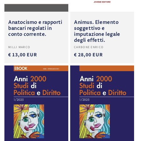
Anatocismo e rapporti
Animus. Elemento
bancari regolati in
soggettivo e
conto corrente.
imputazione legale
degli effetti.
Produttore:
Produttore:
MILLI MARCO
CARBONE ENRICO
€ 13,00 EUR
€ 28,00 EUR