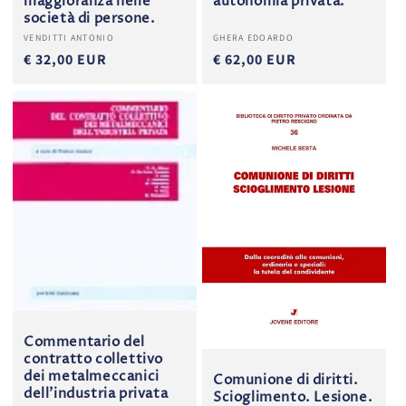
maggioranza nelle
autonomia privata.
società di persone.
Produttore:
Produttore:
VENDITTI ANTONIO
GHERA EDOARDO
€ 32,00 EUR
€ 62,00 EUR
Commentario del
contratto collettivo
dei metalmeccanici
Comunione di diritti.
dell'industria privata
Scioglimento. Lesione.