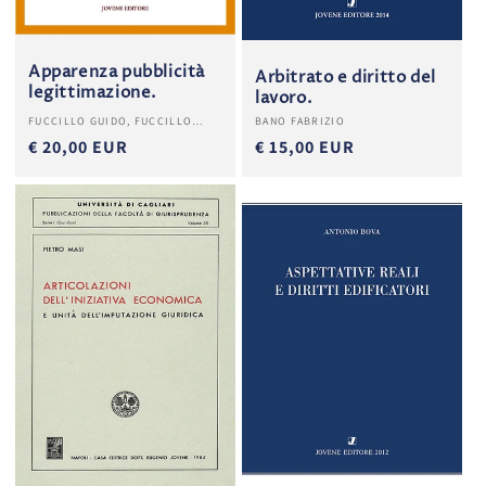
Apparenza pubblicità
Arbitrato e diritto del
legittimazione.
lavoro.
Produttore:
Produttore:
FUCCILLO GUIDO, FUCCILLO
BANO FABRIZIO
GIUSEPPE
€ 20,00 EUR
€ 15,00 EUR