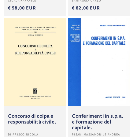
CICALA RAFFAELE
SANTAGATA CARLO
€ 58,00 EUR
€ 82,00 EUR
Concorso di colpa e
Conferimenti in s.p.a.
responsabilità civile.
e formazione del
capitale.
Produttore:
Produttore:
DI PRISCO NICOLA
PISANI MASSAMORILE ANDREA