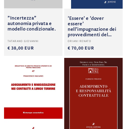
"Incertezza"
'Essere' e 'dover
autonomia privata e
essere'
modello condizionale.
nell'impugnazione dei
provvedimenti del
giudice civile.
Produttore:
Produttore:
TATARANO GIOVANNI
ORIANI RENATO
€ 38,00 EUR
€ 70,00 EUR