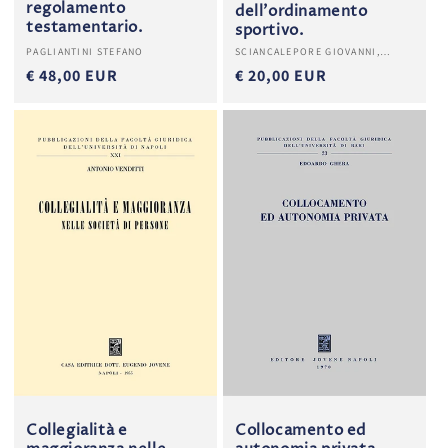
regolamento
dell'ordinamento
testamentario.
sportivo.
Produttore:
Produttore:
PAGLIANTINI STEFANO
SCIANCALEPORE GIOVANNI,
STANZIONE PASQUALE
€ 48,00 EUR
€ 20,00 EUR
Collegialità e
Collocamento ed