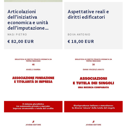
Articolazioni
Aspettative reali e
dell'iniziativa
diritti edificatori
economica e unità
dell'imputazione
giuridica.
Produttore:
Produttore:
MASI PIETRO
BOVA ANTONIO
€ 82,00 EUR
€ 18,00 EUR