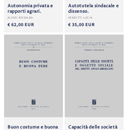
Autonomia privata e
Autotutela sindacale e
rapporti agrari.
dissenso.
Produttore:
Produttore:
ALESSI ROSALBA
VENDITTI LUCIA
€ 62,00 EUR
€ 35,00 EUR
Buon costume e buona
Capacità delle società