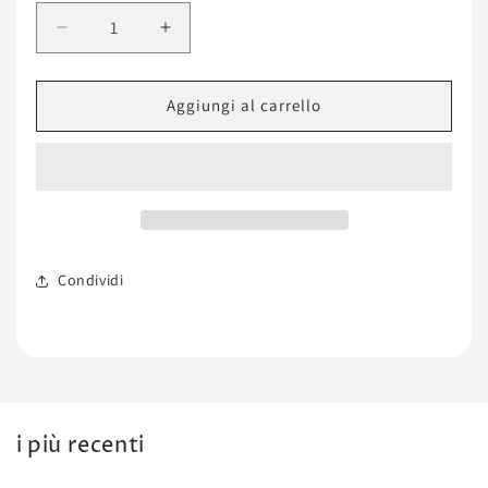
Diminuisci
Aumenta
quantità
quantità
per
per
Le
Le
Aggiungi al carrello
Rhopai.
Rhopai.
Condividi
i più recenti