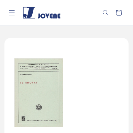
Vai
direttamente
ai contenuti
Carrello
Passa alle
informazioni
sul prodotto