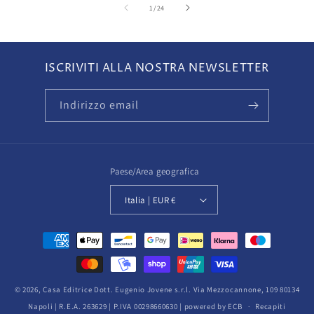
su
1
/
24
ISCRIVITI ALLA NOSTRA NEWSLETTER
Indirizzo email
Paese/Area geografica
Italia | EUR €
Metodi
di
pagamento
© 2026,
Casa Editrice Dott. Eugenio Jovene s.r.l.
Via Mezzocannone, 109 80134
Napoli | R.E.A. 263629 | P.IVA 00298660630 | powered by ECB
Recapiti