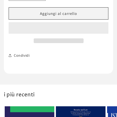
quantità
quantità
per
per
L&#39;assicurazione
L&#39;assicurazione
Aggiungi al carrello
contro
contro
i
i
danni.
danni.
Condividi
i più recenti