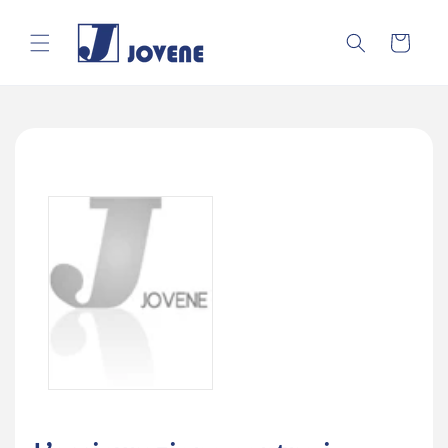
Vai
direttamente
ai contenuti
Carrello
Passa alle
informazioni
sul prodotto