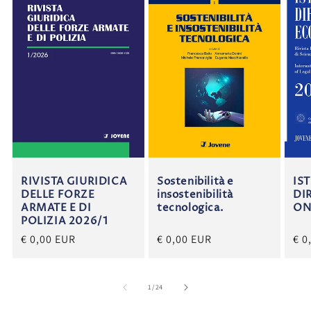
RIVISTA GIURIDICA
Sostenibilità e
IS
DELLE FORZE
insostenibilità
DI
ARMATE E DI
tecnologica.
ON
POLIZIA 2026/1
€ 0,00 EUR
€ 0,00 EUR
€ 0
su
1
/
24