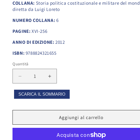
COLLANA:
Storia politica costituzionale e militare del mon
diretta da Luigi Loreto
NUMERO COLLANA:
6
PAGINE:
XVI-256
ANNO DI EDIZIONE:
2012
ISBN:
9788824321655
Quantità
Diminuisci
Aumenta
quantità
quantità
per
per
SCARICA IL SOMMARIO
Guerra
Guerra
per
per
la
la
Aggiungi al carrello
Sicilia
Sicilia
e
e
guerra
guerra
della
della