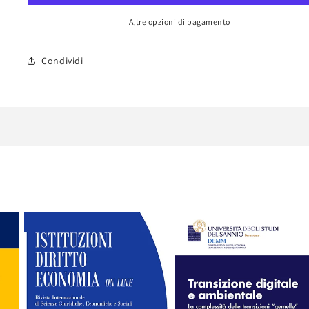
Sicilia.
Sicilia.
Altre opzioni di pagamento
Condividi