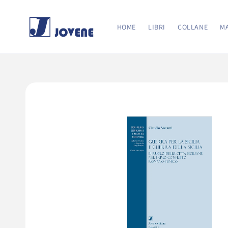
Vai
direttamente
ai contenuti
HOME
LIBRI
COLLANE
MA
Passa alle
informazioni
sul prodotto