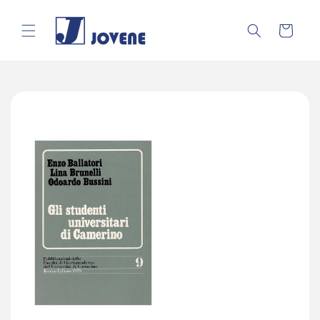
Vai
direttamente
ai contenuti
Carrello
Passa alle
informazioni
sul prodotto