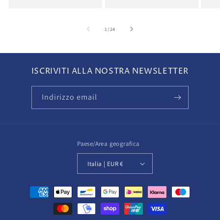
su
1
/
24
ISCRIVITI ALLA NOSTRA NEWSLETTER
Indirizzo email
Paese/Area geografica
Italia | EUR €
Metodi
di
pagamento