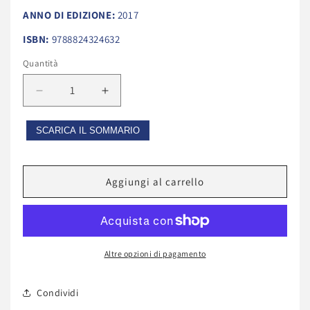
ANNO DI EDIZIONE:
2017
ISBN:
9788824324632
Quantità
Diminuisci
Aumenta
quantità
quantità
per
per
SCARICA IL SOMMARIO
‘Documentum
‘Documentum
supplicii’
supplicii’
e
e
Aggiungi al carrello
‘documentum
‘documentum
criminis’.
criminis’.
Altre opzioni di pagamento
Condividi