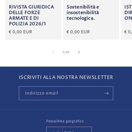
RIVISTA GIURIDICA
Sostenibilità e
IS
DELLE FORZE
insostenibilità
DI
ARMATE E DI
tecnologica.
ON
POLIZIA 2026/1
€ 0,00 EUR
€ 0,00 EUR
€ 0
su
1
/
24
ISCRIVITI ALLA NOSTRA NEWSLETTER
Indirizzo email
Paese/Area geografica