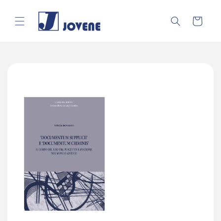
Vai
direttamente
ai contenuti
Carrello
Passa alle
informazioni
sul prodotto